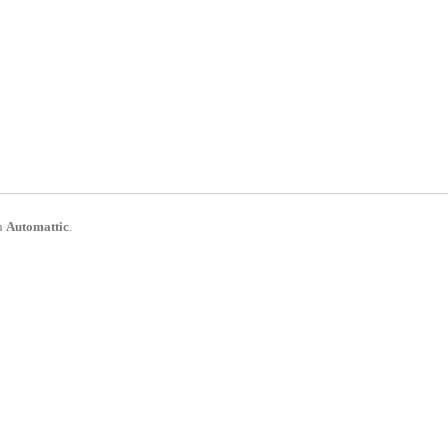
n
Automattic
.