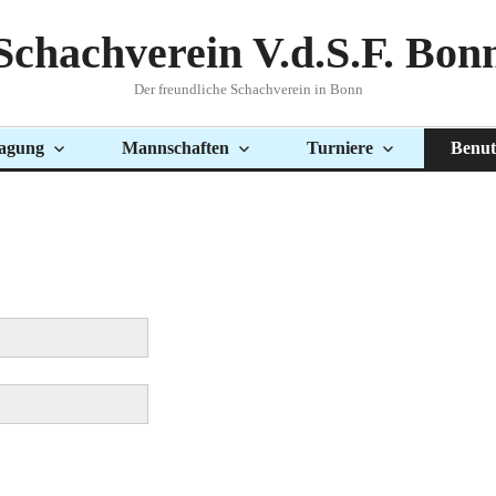
Schachverein V.d.S.F. Bon
Der freundliche Schachverein in Bonn
agung
Mannschaften
Turniere
Benut