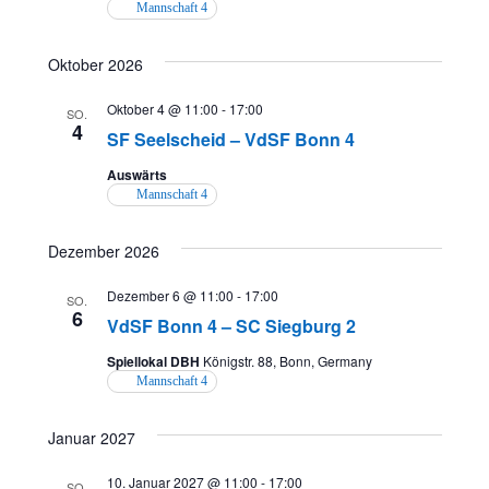
Mannschaft 4
n
g
s
Oktober 2026
e
i
n
Oktober 4 @ 11:00
-
17:00
c
SO.
4
SF Seelscheid – VdSF Bonn 4
S
h
Auswärts
t
u
Mannschaft 4
e
c
n
Dezember 2026
h
-
Dezember 6 @ 11:00
-
17:00
SO.
e
N
6
VdSF Bonn 4 – SC Siegburg 2
u
a
Spiellokal DBH
Königstr. 88, Bonn, Germany
v
n
Mannschaft 4
i
d
Januar 2027
g
A
a
10. Januar 2027 @ 11:00
-
17:00
SO.