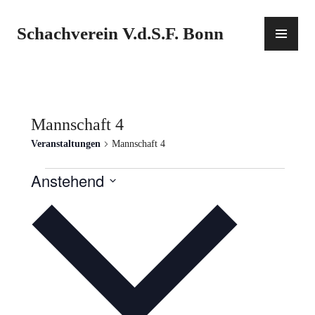
Zum
Inhalt
PR
Schachverein V.d.S.F. Bonn
springen
ME
Mannschaft 4
Veranstaltungen
Mannschaft 4
Veranstaltungen
Anstehend
D
a
t
u
m
w
ä