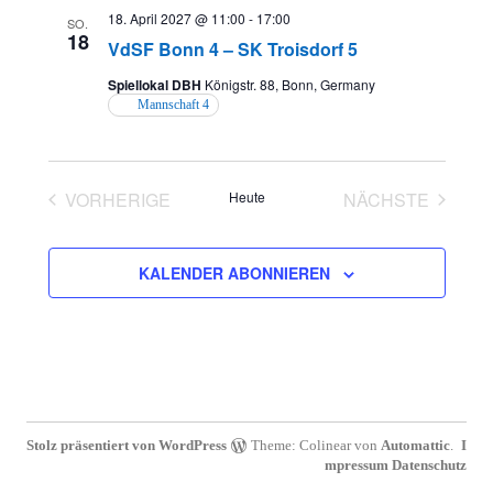
i
18. April 2027 @ 11:00
-
17:00
SO.
g
18
VdSF Bonn 4 – SK Troisdorf 5
a
Spiellokal DBH
Königstr. 88, Bonn, Germany
Mannschaft 4
t
i
o
VORHERIGE
Heute
NÄCHSTE
VERANSTALTUNGEN
VERANSTAL
n
KALENDER ABONNIEREN
Stolz präsentiert von WordPress
Theme: Colinear von
Automattic
.
I
mpressum
Datenschutz