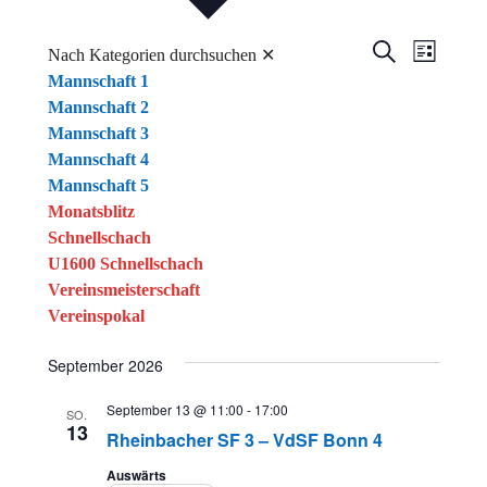
h
l
V
V
S
Nach Kategorien durchsuchen
✕
e
L
U
e
I
Mannschaft 1
n
e
C
S
Mannschaft 2
H
.
r
T
r
E
Mannschaft 3
E
a
Mannschaft 4
a
n
Mannschaft 5
n
s
Monatsblitz
Schnellschach
s
t
U1600 Schnellschach
a
t
Vereinsmeisterschaft
l
Vereinspokal
a
t
l
September 2026
u
t
n
September 13 @ 11:00
-
17:00
SO.
13
u
Rheinbacher SF 3 – VdSF Bonn 4
g
A
Auswärts
n