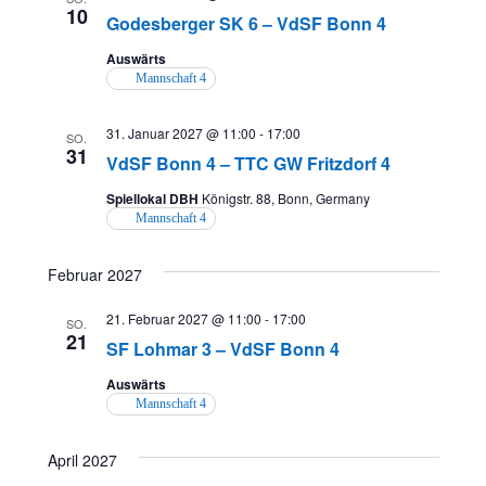
n
10
t
Godesberger SK 6 – VdSF Bonn 4
s
i
Auswärts
Mannschaft 4
o
i
n
c
31. Januar 2027 @ 11:00
-
17:00
SO.
31
VdSF Bonn 4 – TTC GW Fritzdorf 4
h
Spiellokal DBH
Königstr. 88, Bonn, Germany
t
Mannschaft 4
e
Februar 2027
n
21. Februar 2027 @ 11:00
-
17:00
,
SO.
21
SF Lohmar 3 – VdSF Bonn 4
N
Auswärts
a
Mannschaft 4
v
April 2027