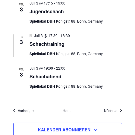
Juli 3 @ 17:15
-
19:00
FR.
t
3
Jugendschach
i
Spiellokal DBH
Königstr. 88, Bonn, Germany
o
H
Juli 3 @ 17:30
-
18:30
FR.
n
e
3
Schachtraining
r
v
Spiellokal DBH
Königstr. 88, Bonn, Germany
o
r
g
Juli 3 @ 19:00
-
22:00
e
FR.
3
h
Schachabend
o
b
Spiellokal DBH
Königstr. 88, Bonn, Germany
e
n
Veranstaltungen
Veranstalt
Vorherige
Heute
Nächste
KALENDER ABONNIEREN