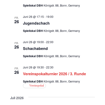
o
i
Spiellokal DBH
Königstr. 88, Bonn, Germany
n
c
Juni 26 @ 17:15
-
19:00
h
FR.
26
Jugendschach
t
Spiellokal DBH
Königstr. 88, Bonn, Germany
e
Juni 26 @ 19:00
-
22:00
n
FR.
26
Schachabend
,
Spiellokal DBH
Königstr. 88, Bonn, Germany
N
Juni 26 @ 19:30
-
22:30
a
FR.
26
Vereinspokalturnier 2026 / 3. Runde
v
Spiellokal DBH
Königstr. 88, Bonn, Germany
i
Vereinspokal
g
Juli 2026
a