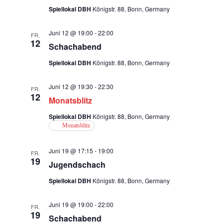
b
Spiellokal DBH
Königstr. 88, Bonn, Germany
n
e
c
n
S
h
Juni 12 @ 19:00
-
22:00
FR.
12
t
u
Schachabend
e
Spiellokal DBH
Königstr. 88, Bonn, Germany
c
n
h
Juni 12 @ 19:30
-
22:30
-
FR.
12
e
Monatsblitz
N
Spiellokal DBH
Königstr. 88, Bonn, Germany
u
a
Monatsblitz
v
n
i
Juni 19 @ 17:15
-
19:00
d
FR.
19
g
Jugendschach
A
a
Spiellokal DBH
Königstr. 88, Bonn, Germany
n
t
Juni 19 @ 19:00
-
22:00
s
i
FR.
19
Schachabend