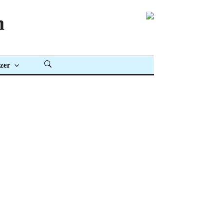
n
zer