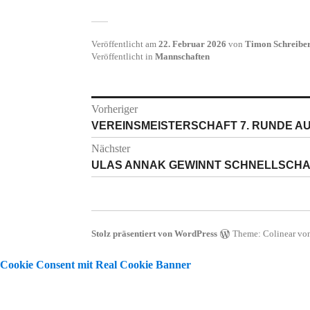
Veröffentlicht am
22. Februar 2026
von
Timon Schreibe
Veröffentlicht in
Mannschaften
Beitragsnavigation
Vorheriger
Vorheriger
VEREINSMEISTERSCHAFT 7. RUNDE A
Beitrag:
Nächster
Nächster
ULAS ANNAK GEWINNT SCHNELLSCH
Beitrag:
Stolz präsentiert von WordPress
Theme: Colinear vo
Cookie Consent mit Real Cookie Banner