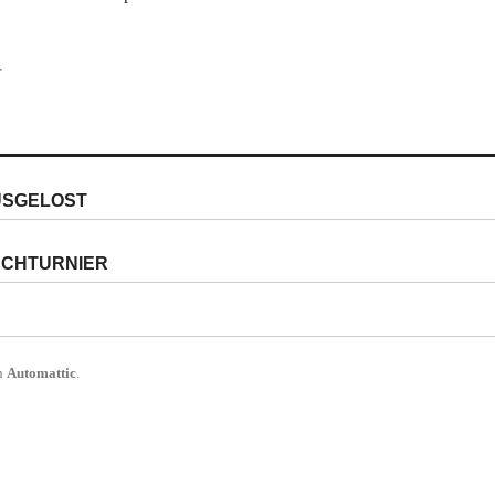
r
USGELOST
ACHTURNIER
n
Automattic
.