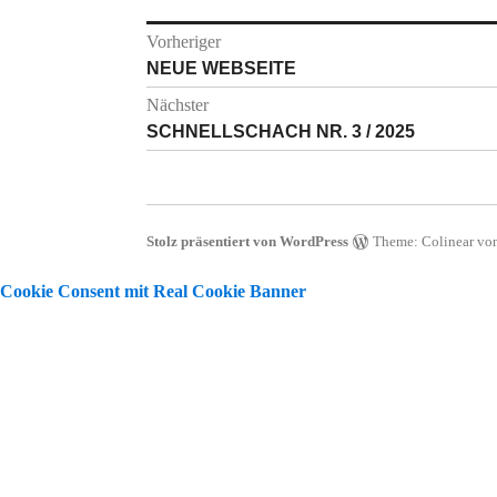
Beitragsnavigation
Vorheriger
Vorheriger
NEUE WEBSEITE
Beitrag:
Nächster
Nächster
SCHNELLSCHACH NR. 3 / 2025
Beitrag:
Stolz präsentiert von WordPress
Theme: Colinear vo
Cookie Consent mit Real Cookie Banner