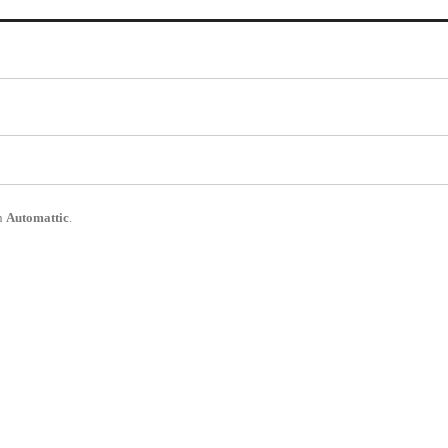
n
Automattic
.