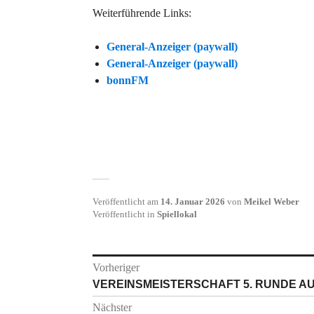
Weiterführende Links:
General-Anzeiger (paywall)
General-Anzeiger (paywall)
bonnFM
Veröffentlicht am
14. Januar 2026
von
Meikel Weber
Veröffentlicht in
Spiellokal
Beitragsnavigation
Vorheriger
Vorheriger
VEREINSMEISTERSCHAFT 5. RUNDE A
Beitrag:
Nächster