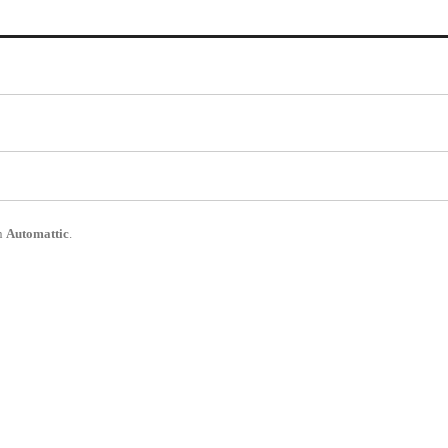
n
Automattic
.