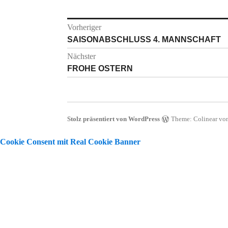
Beitragsnavigation
Vorheriger
Vorheriger
SAISONABSCHLUSS 4. MANNSCHAFT
Beitrag:
Nächster
Nächster
FROHE OSTERN
Beitrag:
Stolz präsentiert von WordPress
Theme: Colinear vo
Cookie Consent mit Real Cookie Banner