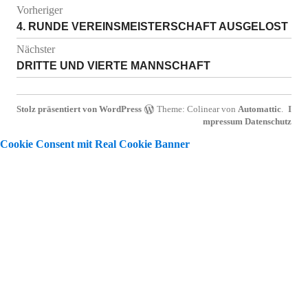
Beitragsnavigation
Vorheriger
Vorheriger
4. RUNDE VEREINSMEISTERSCHAFT AUSGELOST
Beitrag:
Nächster
Nächster
DRITTE UND VIERTE MANNSCHAFT
Beitrag:
Stolz präsentiert von WordPress
Theme: Colinear von
Automattic
.
I
mpressum
Datenschutz
Cookie Consent mit Real Cookie Banner